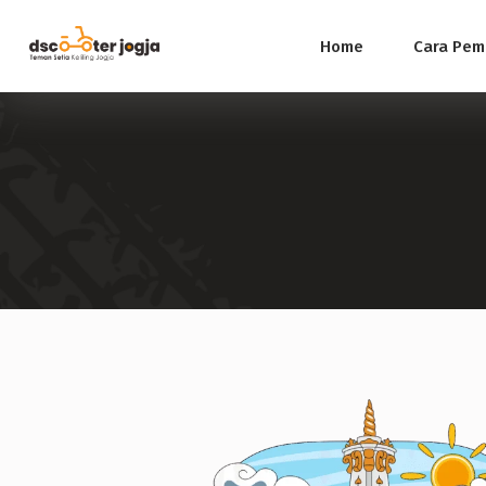
Home
Cara Pe