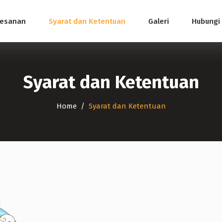
mesanan
Syarat dan Ketentuan
Galeri
Hubungi
Syarat dan Ketentuan
Home
Syarat dan Ketentuan