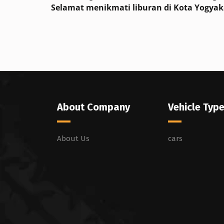
Selamat menikmati liburan di Kota Yogyak
About Company
Vehicle Typ
About Us
cars