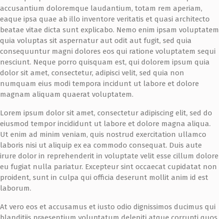
accusantium doloremque laudantium, totam rem aperiam,
eaque ipsa quae ab illo inventore veritatis et quasi architecto
beatae vitae dicta sunt explicabo. Nemo enim ipsam voluptatem
quia voluptas sit aspernatur aut odit aut fugit, sed quia
consequuntur magni dolores eos qui ratione voluptatem sequi
nesciunt. Neque porro quisquam est, qui dolorem ipsum quia
dolor sit amet, consectetur, adipisci velit, sed quia non
numquam eius modi tempora incidunt ut labore et dolore
magnam aliquam quaerat voluptatem.
Lorem ipsum dolor sit amet, consectetur adipiscing elit, sed do
eiusmod tempor incididunt ut labore et dolore magna aliqua.
Ut enim ad minim veniam, quis nostrud exercitation ullamco
laboris nisi ut aliquip ex ea commodo consequat. Duis aute
irure dolor in reprehenderit in voluptate velit esse cillum dolore
eu fugiat nulla pariatur. Excepteur sint occaecat cupidatat non
proident, sunt in culpa qui officia deserunt mollit anim id est
laborum.
At vero eos et accusamus et iusto odio dignissimos ducimus qui
blanditiis praesentium voluptatum deleniti atque corrupti quos