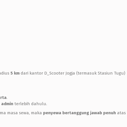
radius
5 km
dari kantor D_Scooter Jogja (termasuk Stasiun Tugu)
rta
.
n
admin
terlebih dahulu.
elama masa sewa, maka
penyewa bertanggung jawab penuh
atas 